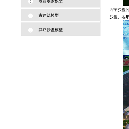
展馆场景模型
西宁沙盘公
古建筑模型
沙盘、地
其它沙盘模型