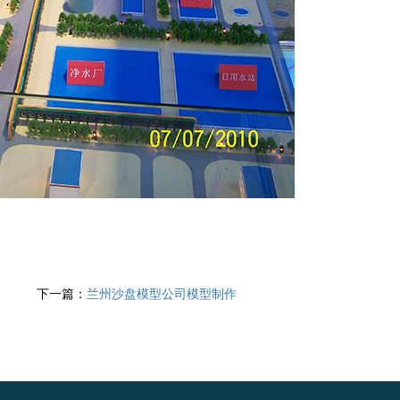
下一篇：
兰州沙盘模型公司模型制作