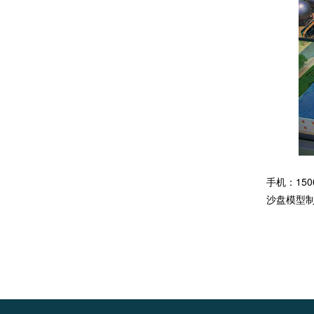
手机：1500
沙盘模型制作：