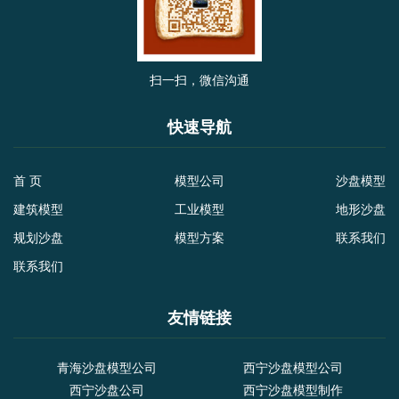
扫一扫，微信沟通
快速导航
首 页
模型公司
沙盘模型
建筑模型
工业模型
地形沙盘
规划沙盘
模型方案
联系我们
联系我们
友情链接
青海沙盘模型公司
西宁沙盘模型公司
西宁沙盘公司
西宁沙盘模型制作