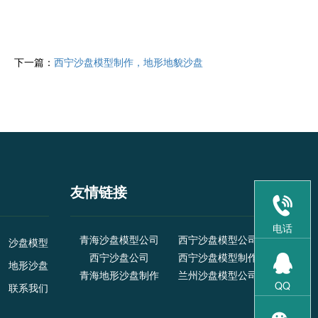
下一篇：
西宁沙盘模型制作，地形地貌沙盘
友情链接
电话
青海沙盘模型公司
西宁沙盘模型公司
沙盘模型
西宁沙盘公司
西宁沙盘模型制作
地形沙盘
青海地形沙盘制作
兰州沙盘模型公司
QQ
联系我们