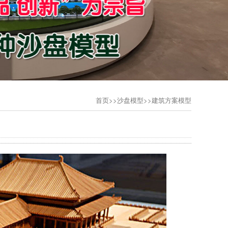
首页
>>
沙盘模型
>>
建筑方案模型