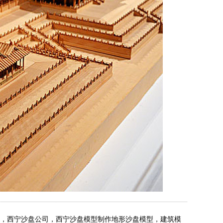
088，西宁沙盘公司，西宁沙盘模型制作地形沙盘模型，建筑模